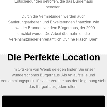
Entscheidungen getroffen, die das Bürgerhaus
betreffen.
Durch die Vermietungen werden auch
Sanierungsarbeiten und Erweiterungen finanziert, wie
etwa der Brunnen vor dem Bürgerhaus, der 2000
errichtet wurde. Die Arbeit übernahmen die
Vereinsmitglieder ehrenamtlich, „für ’ne Flasch‘ Bier“.
Die Perfekte Location
Im Ortskern von Wemb gelegen finden Sie unser
wunderschönes Bürgerhaus. Als Anlaufstelle und
Versammlungspunkt für viele Vereine aus der Umgebung steht
das Bürgerhaus jedem offen.